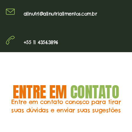
alinutri@alinutrialimentos.com.br
+55 11 4356.3896
ENTRE EM
CONTATO
Entre em contato conosco para tirar
suas dúvidas e enviar suas sugestões