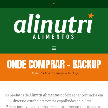
ONDE COMPRAR – BACKUP
Home
/
Onde Comprar – backup
Os produtos da
Alinutri Alimentos
podem ser encontrados em
diversos estabelecimentos espalhados pelo Brasil.
É bem possível que tenha um ponto de venda com produtos