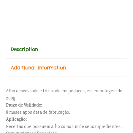
SKU:
PD200
Category:
Alho Triturado
Tags:
alho
,
alho picado
,
alho pote
,
alho processado
,
alho pronto
,
alho
triturado
Description
Additional information
Alho descascado e triturado em pedaços, em embalagem de
200g.
Prazo de Validade:
8 meses após data de fabricação.
Aplicação:
Receitas que possuem alho como um de seus ingredientes.