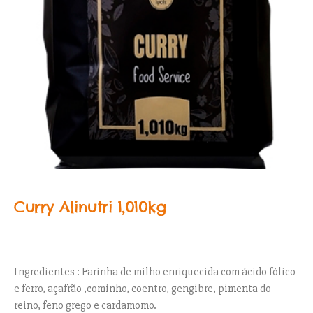
Curry Alinutri 1,010kg
Ingredientes : Farinha de milho enriquecida com ácido fólico
e ferro, açafrão ,cominho, coentro, gengibre, pimenta do
reino, feno grego e cardamomo.