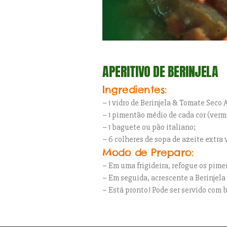
APERITIVO DE BERINJELA
Ingredientes:
– 1 vidro de Berinjela & Tomate Seco A
– 1 pimentão médio de cada cor (verm
– 1 baguete ou pão italiano;
– 6 colheres de sopa de azeite extra 
Modo de Preparo:
– Em uma frigideira, refogue os pime
– Em seguida, acrescente a Berinjela
– Está pronto! Pode ser servido com 