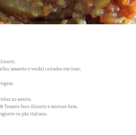
linutri;
elho, amarelo e verde) cortados em tiras;
virgem.
ntões no azeite.
 & Tomate Seco Alinutri e misture bem.
baguete ou pão italiano.