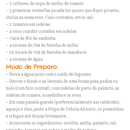
– 3 colheres de sopa de molho de tomate
– 3 pimentas vermelha picada (se quiser que fique picante,
inclua as sementes. Caso contrário, retire-as).
– 2 tomates em rodelas
– 4 ovos cozidos cortados em rodelas
– 1 lata de filé de sardinha
– 4 xícaras de chá de farinha de milho
– 1/2 xícara de chá de farinha de mandioca
– 4 xícaras de água
Modo de Preparo:
– Ferva a água junto com o caldo de legumes.
– Decore o fundo e as laterais de uma forma para pudim ou
bolo (com furo central), com rodelas de parte do palmito, as
rodelas de tomate, a sardinha e os ovos.
– Em uma panela grande (preferencialmente um caldeirão),
aqueça o óleo, junte a Polpa de Cebola Alinutri, os pimentões
e refogue até dourar levemente.
– Acrescente os ingredientes: ervilha, milho, palmito, sal,
salsinha, tomates em cubos e molho de tomate.