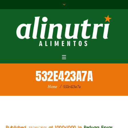
532E423A7A
Home
/
532e423a7a
Published
at 1000×1000 in
Refoga Ervas