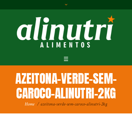
AZEITONA-VERDE-SEM-
CAROCO-ALINUTRI-2KG
Home
/
azeitona-verde-sem-caroco-alinutri-2kg