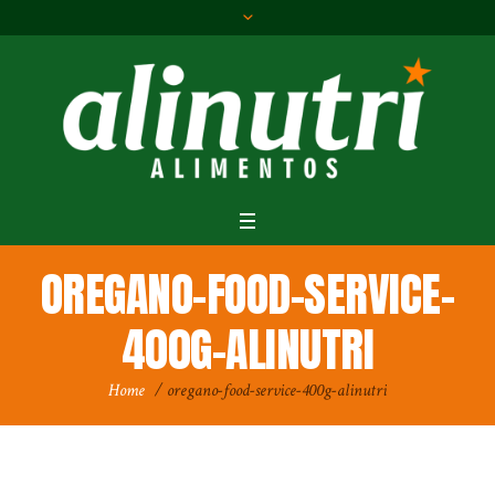
OREGANO-FOOD-SERVICE-
400G-ALINUTRI
Home
/
oregano-food-service-400g-alinutri