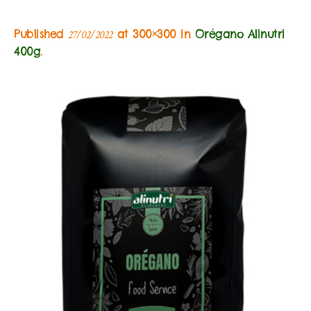
Published
at 300×300 in
Orégano Alinutri
27/02/2022
400g
.