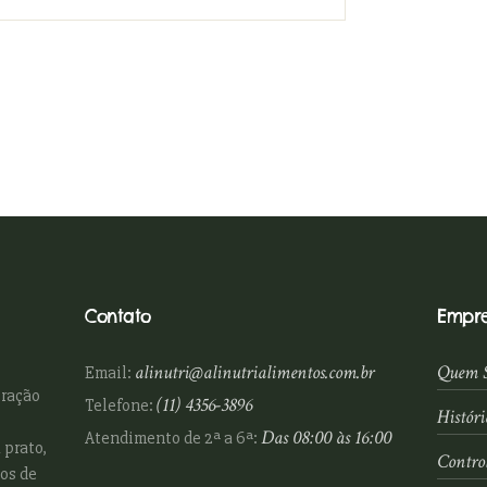
Contato
Empr
alinutri@alinutrialimentos.com.br
Quem 
Email:
oração
(11) 4356-3896
Telefone:
Históri
Das 08:00 às 16:00
Atendimento de 2ª a 6ª:
 prato,
Contro
os de