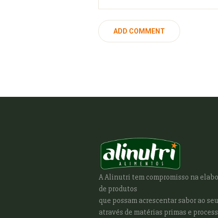
A Alinutri tem compromisso na elab
de produtos
que possam acrescentar sabor ao seu
através de matérias primas e process