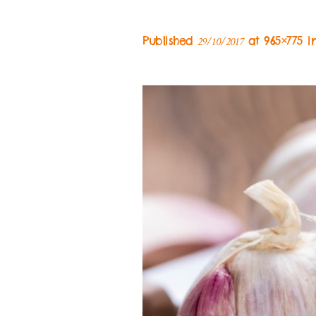
Published
at 965×775 i
29/10/2017