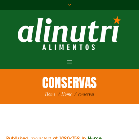
CONSERVAS
Home
/
Home
/
conservas
Published
at 1080×758 in
Home
.