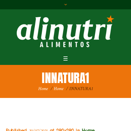
INNATURA1
Home
/
Home
/
INNATURA1
Published
at 280×280 in
Home
.