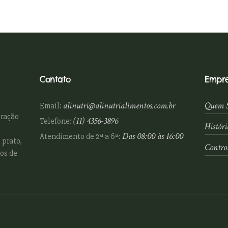
Contato
Empr
alinutri@alinutrialimentos.com.br
Quem 
Email:
oração
(11) 4356-3896
Telefone:
Históri
Das 08:00 às 16:00
Atendimento de 2ª a 6ª:
 prato,
Contro
os de