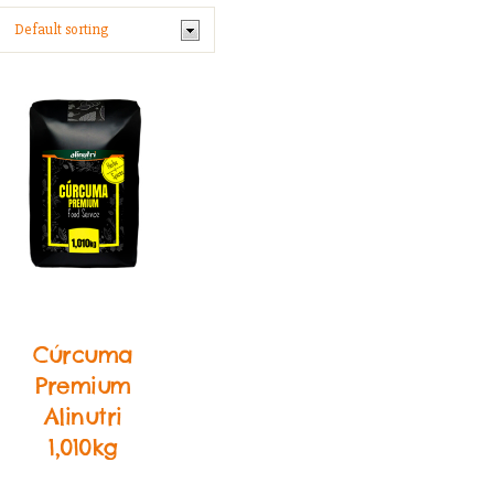
Food Service
Temperos
Cúrcuma
Premium
Alinutri
1,010kg