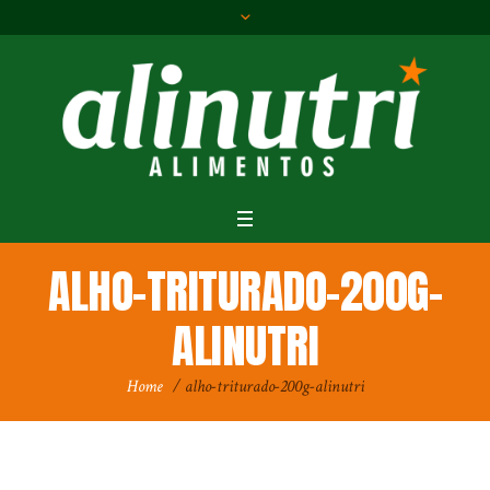
ALHO-TRITURADO-200G-
ALINUTRI
Home
/
alho-triturado-200g-alinutri