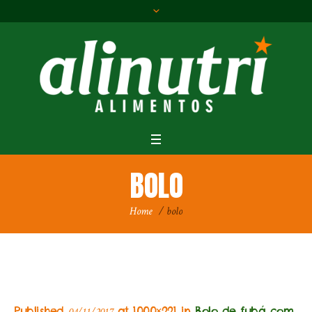
BOLO
Home
/
bolo
Published
at 1000×221 in
Bolo de fubá com