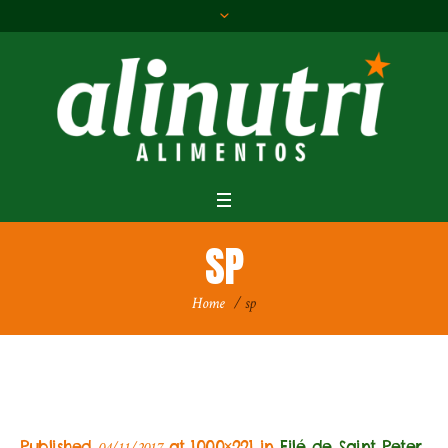
SP
Home
/
sp
Published
at 1000×221 in
Filé de Saint Peter